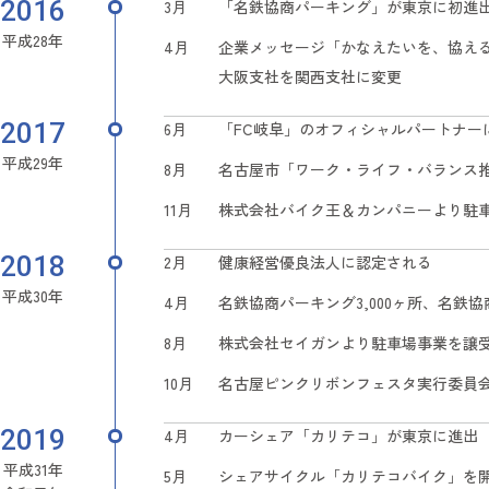
2016
3月
「名鉄協商パーキング」が東京に初進
平成28年
4月
企業メッセージ「かなえたいを、協え
大阪支社を関西支社に変更
2017
6月
「FC岐阜」のオフィシャルパートナー
平成29年
8月
名古屋市「ワーク・ライフ・バランス
11月
株式会社バイク王＆カンパニーより駐
2018
2月
健康経営優良法人に認定される
平成30年
4月
名鉄協商パーキング3,000ヶ所、名鉄協商
8月
株式会社セイガンより駐車場事業を譲
10月
名古屋ピンクリボンフェスタ実行委員
2019
4月
カーシェア「カリテコ」が東京に進出
平成31年
5月
シェアサイクル「カリテコバイク」を