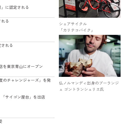
業」に認定される
される
シェアサイクル
「カリテコバイク」
定される
店を東京青山にオープン
「45度のチャレンジャーズ」を発
仏ノルマンディ出身のブーランジ
ェ ゴントランシェリエ氏
」「サイゴン屋台」を出店
受