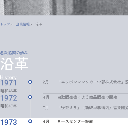
トップ
企業情報
沿革
名鉄協商の歩み
沿革
History
1971
2月
「ニッポンレンタカー中部株式会社」
昭和46年
1972
4月
自動販売機による商品販売の開始
昭和47年
7月
「喫茶ミリ」（新岐阜駅構内）営業開
1973
4月
リースセンター設置