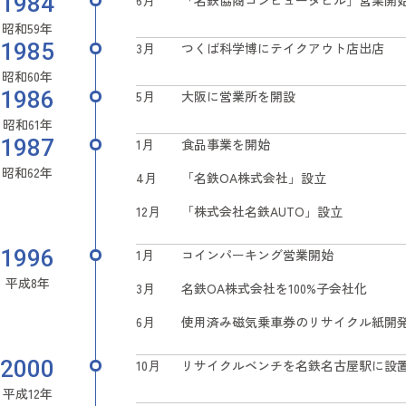
1984
6月
「名鉄協商コンピュータビル」営業開
昭和59年
1985
3月
つくば科学博にテイクアウト店出店
昭和60年
1986
5月
大阪に営業所を開設
昭和61年
1987
1月
食品事業を開始
昭和62年
4月
「名鉄OA株式会社」設立
12月
「株式会社名鉄AUTO」設立
1996
1月
コインパーキング営業開始
平成8年
3月
名鉄OA株式会社を100%子会社化
6月
使用済み磁気乗車券のリサイクル紙開
2000
10月
リサイクルベンチを名鉄名古屋駅に設
平成12年