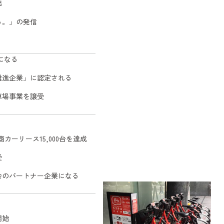
出
る。」の発信
になる
推進企業」に認定される
車場事業を譲受
カーリース15,000台を達成
受
会のパートナー企業になる
開始