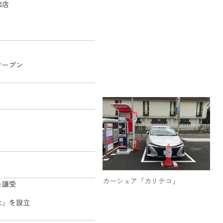
出店
オープン
カーシェア「カリテコ」
を譲受
社」を設立