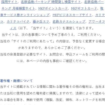
採用サイト
、
名鉄協商パーキング 時間貸し検索サイト
、
名鉄協商パー
キング 月極検索サイト
、
MKPポイントカード
、
MKPギフトカード
、
駐
車サービス券オンラインショップ
、
MKPビジネスカードサイト
、
カリテ
コ
、
カリテコバイク
、
藤が丘エフ
、
名鉄カナエルショップ
、
アワーオフ
ィス
（以下、「当サイト」という）を運営しております。
当サイトは、次の各事項について予め了承のうえ、ご利用ください。
当社の「サイトのご利用にあたって」の内容は、予告なく変更する場合
がありますので、あらかじめご了承ください。
当社の会員登録が必要なサイト、お問合せ、申込フォームをご利用の際
には、本ページの内容も事前にご確認ください。
著作権・商標について
当サイトに掲載されている情報に関わる著作権その他の権利は、当社ま
たは当社に使用を認めた権利者に帰属しますので、法律によって認めら
れる場合を除き、無断で使用（複製、改変、頒布、ネットワークを利用