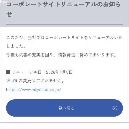
News
コーポレートサイトリニューアルのお知ら
せ
このたび、当社ではコーポレートサイトをリニューアルいた
しました。
今後も内容の充実を図り、情報発信に努めてまいります。
■ リニューアル日：
2026
年
4
月
8
日
※
URL
の変更はございません。
https://www.mkyosho.co.jp/
一覧へ戻る