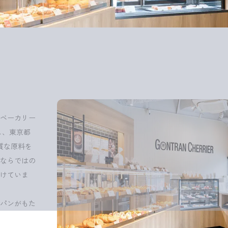
ベーカリー
し、東京都
質な原料を
ならではの
けていま
パンがもた